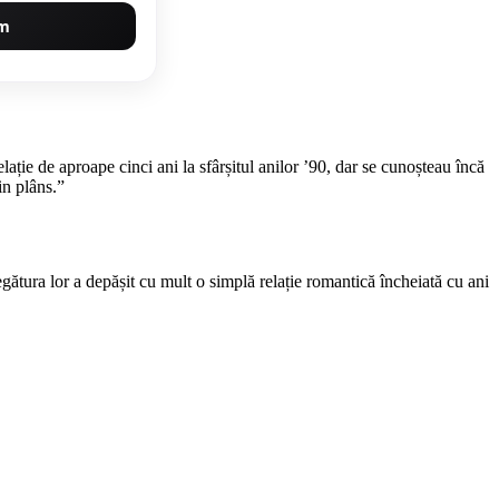
um
lație de aproape cinci ani la sfârșitul anilor ’90, dar se cunoșteau încă
in plâns.”
egătura lor a depășit cu mult o simplă relație romantică încheiată cu ani