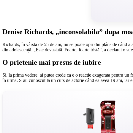
Denise Richards, „inconsolabila” dupa moar
Richards, în vârstă de 55 de ani, nu se poate opri din plâns de când a a
din adolescență. „Este devastată. Foarte, foarte tristă”, a declarat o su
O prietenie mai presus de iubire
Si, la prima vedere, ai putea crede ca e o reactie exagerata pentru un f
în urmă. S-au cunoscut la un curs de actorie când ea avea 19 ani, iar e