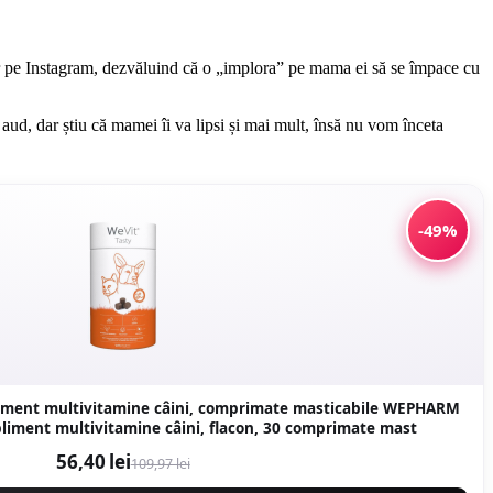
tor pe Instagram, dezvăluind că o „implora” pe mama ei să se împace cu
aud, dar știu că mamei îi va lipsi și mai mult, însă nu vom înceta
-49%
iment multivitamine câini, comprimate masticabile WEPHARM
pliment multivitamine câini, flacon, 30 comprimate mast
56,40 lei
109,97 lei