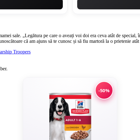
mamei sale. „Legătura pe care o aveați voi doi era ceva atât de special, 
noscătoare că am ajuns să te cunosc și să fiu martoră la o prietenie atât 
arship Troopers
ber.
-50%