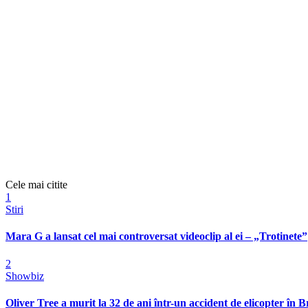
Cele mai citite
1
Stiri
Mara G a lansat cel mai controversat videoclip al ei – „Trotinete”
2
Showbiz
Oliver Tree a murit la 32 de ani într-un accident de elicopter în Bra