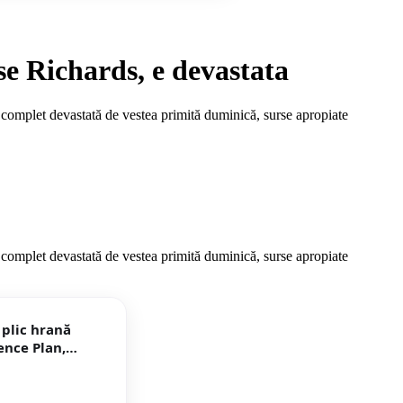
se Richards, e devastata
 complet devastată de vestea primită duminică, surse apropiate
 complet devastată de vestea primită duminică, surse apropiate
 plic hrană
ence Plan,
sici, bax, 85g x