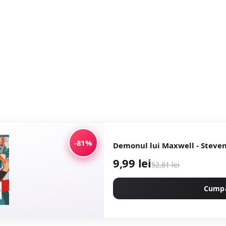
-81%
Demonul lui Maxwell - Steven
9,99 lei
52,81 lei
Cump