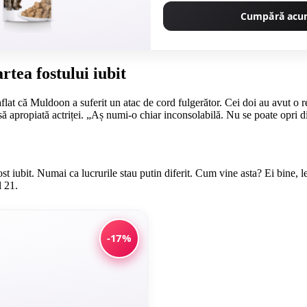
Cumpără ac
tea fostului iubit
flat că Muldoon a suferit un atac de cord fulgerător. Cei doi au avut o re
rsă apropiată actriței. „Aș numi-o chiar inconsolabilă. Nu se poate opri d
ost iubit. Numai ca lucrurile stau putin diferit. Cum vine asta? Ei bine, l
l 21.
-17%