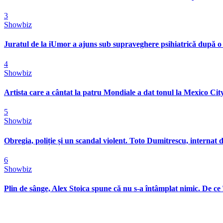
3
Showbiz
Juratul de la iUmor a ajuns sub supraveghere psihiatrică după o
4
Showbiz
Artista care a cântat la patru Mondiale a dat tonul la Mexico City
5
Showbiz
Obregia, poliție și un scandal violent. Toto Dumitrescu, internat d
6
Showbiz
Plin de sânge, Alex Stoica spune că nu s-a întâmplat nimic. De ce 