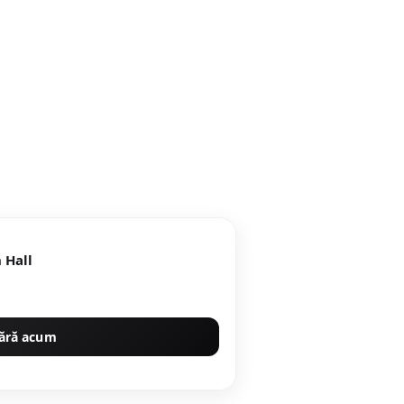
 Hall
ără acum