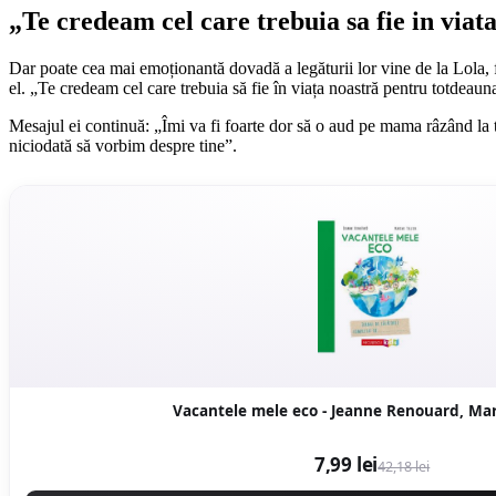
„Te credeam cel care trebuia sa fie in via
Dar poate cea mai emoționantă dovadă a legăturii lor vine de la Lola, 
el. „Te credeam cel care trebuia să fie în viața noastră pentru totdeauna
Mesajul ei continuă: „Îmi va fi foarte dor să o aud pe mama râzând la t
niciodată să vorbim despre tine”.
Vacantele mele eco - Jeanne Renouard, Mari
7,99 lei
42,18 lei