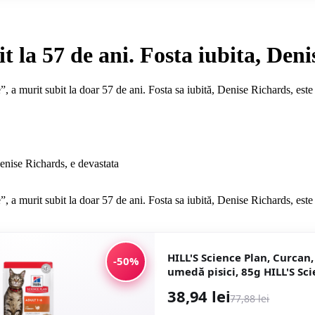
la 57 de ani. Fosta iubita, Deni
a murit subit la doar 57 de ani. Fosta sa iubită, Denise Richards, este
a murit subit la doar 57 de ani. Fosta sa iubită, Denise Richards, este
HILL'S Science Plan, Curcan,
-50%
umedă pisici, 85g HILL'S Sci
Curcan, plic hrană umedă pi
38,94 lei
77,88 lei
12buc