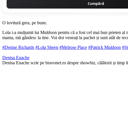
Cumpără
O lovitură grea, pe bune.
Lola i-a mulțumit lui Muldoon pentru că a fost cel mai bun prieten al 
mama, mă gândesc la tine. Voi doi veneați la pachet și sunt atât de recu
#Denise Richards
#Lola Sheen
#Melrose Place
#Patrick Muldoon
#St
Denisa Enache
Denisa Enache scrie pe bravonet.ro despre showbiz, călătorii și timp li