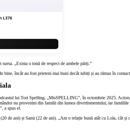
m L376
at sursa. „Exista o tonă de respect de ambele părți.”
e bine, încât au fost prieteni mai buni decât iubiți și au rămas în contact
iala
 podcastul lui Tori Spelling, „MisSPELLING”, în octombrie 2025. Actorul
Amândoi nu provenim din familii din lumea divertismentului, iar familiile
”, a spus el.
a (20 de ani) și Sami (22 de ani). „Am o relație bună atât cu Lola, cât ș