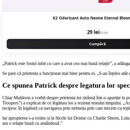
K2 Odorizant Auto Neone Eternal Bloo
29 lei
35 lei
Cumpără
„Patrick este fostul iubit cu care a avut cea mai bună relație”, a adăug
Se pare că prietenia a funcționat mai bine pentru ei. „S-au înțeles atât d
Ce spunea Patrick despre legatura lor spec
Chiar Muldoon a vorbit despre prietenia lor strânsă într-o apariție la
Troopers”) a explicat de ce legătura lor a rezistat testului timpului. „
reciproc în legătură cu navigarea prin nebunia prin care trecem cu toții
Iar apropierea s-a extins și la fiicele lui Denise cu Charlie Sheen, Lol
am o relație bună cu amândouă.”