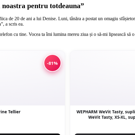
ta noastra pentru totdeauna”
fiica de 20 de ani a lui Denise. Luni, tânăra a postat un omagiu sfâșie
”, a scris ea.
elefon cu tine. Vocea ta îmi lumina mereu ziua și o să-mi lipsească să o 
-81%
ne Tellier
WEPHARM WeVit Tasty, supl
WeVit Tasty, XS-XL, su