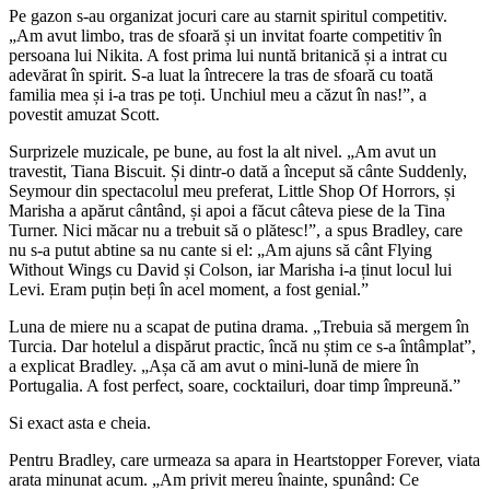
Pe gazon s-au organizat jocuri care au starnit spiritul competitiv.
„Am avut limbo, tras de sfoară și un invitat foarte competitiv în
persoana lui Nikita. A fost prima lui nuntă britanică și a intrat cu
adevărat în spirit. S-a luat la întrecere la tras de sfoară cu toată
familia mea și i-a tras pe toți. Unchiul meu a căzut în nas!”, a
povestit amuzat Scott.
Surprizele muzicale, pe bune, au fost la alt nivel. „Am avut un
travestit, Tiana Biscuit. Și dintr-o dată a început să cânte Suddenly,
Seymour din spectacolul meu preferat, Little Shop Of Horrors, și
Marisha a apărut cântând, și apoi a făcut câteva piese de la Tina
Turner. Nici măcar nu a trebuit să o plătesc!”, a spus Bradley, care
nu s-a putut abtine sa nu cante si el: „Am ajuns să cânt Flying
Without Wings cu David și Colson, iar Marisha i-a ținut locul lui
Levi. Eram puțin beți în acel moment, a fost genial.”
Luna de miere nu a scapat de putina drama. „Trebuia să mergem în
Turcia. Dar hotelul a dispărut practic, încă nu știm ce s-a întâmplat”,
a explicat Bradley. „Așa că am avut o mini-lună de miere în
Portugalia. A fost perfect, soare, cocktailuri, doar timp împreună.”
Si exact asta e cheia.
Pentru Bradley, care urmeaza sa apara in Heartstopper Forever, viata
arata minunat acum. „Am privit mereu înainte, spunând: Ce