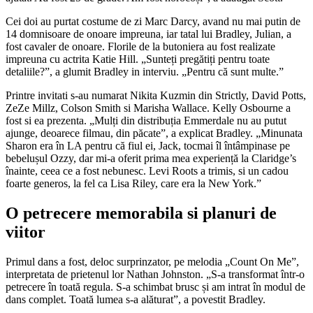
Cei doi au purtat costume de zi Marc Darcy, avand nu mai putin de
14 domnisoare de onoare impreuna, iar tatal lui Bradley, Julian, a
fost cavaler de onoare. Florile de la butoniera au fost realizate
impreuna cu actrita Katie Hill. „Sunteți pregătiți pentru toate
detaliile?”, a glumit Bradley in interviu. „Pentru că sunt multe.”
Printre invitati s-au numarat Nikita Kuzmin din Strictly, David Potts,
ZeZe Millz, Colson Smith si Marisha Wallace. Kelly Osbourne a
fost si ea prezenta. „Mulți din distribuția Emmerdale nu au putut
ajunge, deoarece filmau, din păcate”, a explicat Bradley. „Minunata
Sharon era în LA pentru că fiul ei, Jack, tocmai îl întâmpinase pe
bebelușul Ozzy, dar mi-a oferit prima mea experiență la Claridge’s
înainte, ceea ce a fost nebunesc. Levi Roots a trimis, si un cadou
foarte generos, la fel ca Lisa Riley, care era la New York.”
O petrecere memorabila si planuri de
viitor
Primul dans a fost, deloc surprinzator, pe melodia „Count On Me”,
interpretata de prietenul lor Nathan Johnston. „S-a transformat într-o
petrecere în toată regula. S-a schimbat brusc și am intrat în modul de
dans complet. Toată lumea s-a alăturat”, a povestit Bradley.