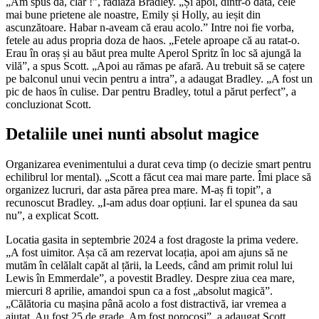
„Am spus da, clar !”, radiaza Bradley. „Și apoi, dintr-o dată, cele
mai bune prietene ale noastre, Emily și Holly, au ieșit din
ascunzătoare. Habar n-aveam că erau acolo.” Intre noi fie vorba,
fetele au adus propria doza de haos. „Fetele aproape că au ratat-o.
Erau în oraș și au băut prea multe Aperol Spritz în loc să ajungă la
vilă”, a spus Scott. „Apoi au rămas pe afară. Au trebuit să se cațere
pe balconul unui vecin pentru a intra”, a adaugat Bradley. „A fost un
pic de haos în culise. Dar pentru Bradley, totul a părut perfect”, a
concluzionat Scott.
Detaliile unei nunti absolut magice
Organizarea evenimentului a durat ceva timp (o decizie smart pentru
echilibrul lor mental). „Scott a făcut cea mai mare parte. Îmi place să
organizez lucruri, dar asta părea prea mare. M-aș fi topit”, a
recunoscut Bradley. „I-am adus doar opțiuni. Iar el spunea da sau
nu”, a explicat Scott.
Locatia gasita in septembrie 2024 a fost dragoste la prima vedere.
„A fost uimitor. Așa că am rezervat locația, apoi am ajuns să ne
mutăm în celălalt capăt al țării, la Leeds, când am primit rolul lui
Lewis în Emmerdale”, a povestit Bradley. Despre ziua cea mare,
miercuri 8 aprilie, amandoi spun ca a fost „absolut magică”.
„Călătoria cu mașina până acolo a fost distractivă, iar vremea a
ajutat. Au fost 25 de grade. Am fost norocoși”, a adaugat Scott.