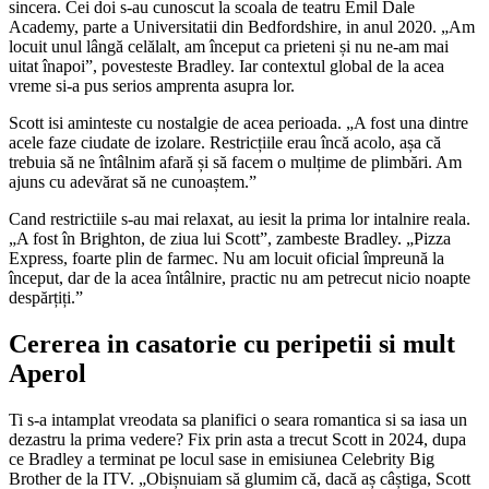
sincera. Cei doi s-au cunoscut la scoala de teatru Emil Dale
Academy, parte a Universitatii din Bedfordshire, in anul 2020. „Am
locuit unul lângă celălalt, am început ca prieteni și nu ne-am mai
uitat înapoi”, povesteste Bradley. Iar contextul global de la acea
vreme si-a pus serios amprenta asupra lor.
Scott isi aminteste cu nostalgie de acea perioada. „A fost una dintre
acele faze ciudate de izolare. Restricțiile erau încă acolo, așa că
trebuia să ne întâlnim afară și să facem o mulțime de plimbări. Am
ajuns cu adevărat să ne cunoaștem.”
Cand restrictiile s-au mai relaxat, au iesit la prima lor intalnire reala.
„A fost în Brighton, de ziua lui Scott”, zambeste Bradley. „Pizza
Express, foarte plin de farmec. Nu am locuit oficial împreună la
început, dar de la acea întâlnire, practic nu am petrecut nicio noapte
despărțiți.”
Cererea in casatorie cu peripetii si mult
Aperol
Ti s-a intamplat vreodata sa planifici o seara romantica si sa iasa un
dezastru la prima vedere? Fix prin asta a trecut Scott in 2024, dupa
ce Bradley a terminat pe locul sase in emisiunea Celebrity Big
Brother de la ITV. „Obișnuiam să glumim că, dacă aș câștiga, Scott