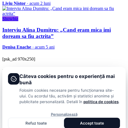
Liviu Nistor
· acum 2 luni
Showbiz
Interviu Alina Dumitru: „Cand eram mica imi
doream sa fiu actrita”
Denisa Enache
· acum 5 ani
[psk_ad 970x250]
BRAVOnet
Câteva cookies pentru o experiență mai
Showbiz, vedete si tot ce misca in lumea mondena
bună
Categorii
Folosim cookies necesare pentru funcționarea site-
ului. Cu acordul tău, activăm și statistici anonime și
Stiri
Showbiz
Publicitate
Lifestyle
Health & Beauty
Casa si Gradina
publicitate personalizată. Detalii în
politica de cookies
.
BRAVOnet
Personalizează
Cookies
Publicitate
Politica De Confidentialitate
Home
Termeni și
Refuz toate
Accept toate
Condiții