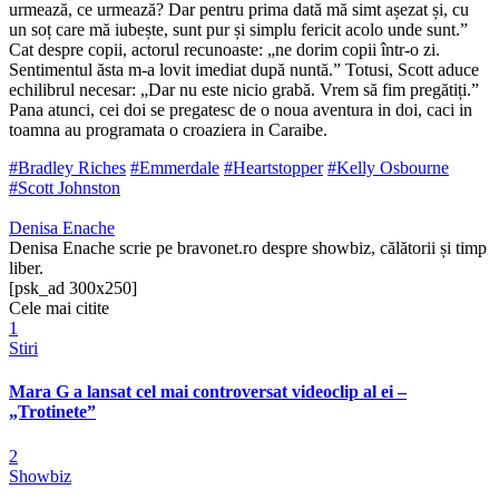
urmează, ce urmează? Dar pentru prima dată mă simt așezat și, cu
un soț care mă iubește, sunt pur și simplu fericit acolo unde sunt.”
Cat despre copii, actorul recunoaste: „ne dorim copii într-o zi.
Sentimentul ăsta m-a lovit imediat după nuntă.” Totusi, Scott aduce
echilibrul necesar: „Dar nu este nicio grabă. Vrem să fim pregătiți.”
Pana atunci, cei doi se pregatesc de o noua aventura in doi, caci in
toamna au programata o croaziera in Caraibe.
#Bradley Riches
#Emmerdale
#Heartstopper
#Kelly Osbourne
#Scott Johnston
Denisa Enache
Denisa Enache scrie pe bravonet.ro despre showbiz, călătorii și timp
liber.
[psk_ad 300x250]
Cele mai citite
1
Stiri
Mara G a lansat cel mai controversat videoclip al ei –
„Trotinete”
2
Showbiz