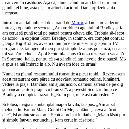
m-ar cere în căsătorie. Așa că, atunci când nu am făcut-o, m-am
gândit, ei bine, asta e”, a marturisit actorul. Dar surprizele abia
incepeau.
Intr-un material publicat de curand de
Mirror
, aflam cum a decurs
intreaga operatiune secreta. „Am vorbit cu agentul lui Bradley și i-
am cerut să pună totul pe pauză pentru câteva zile. Trebuia să-l scot
de acolo”, a explicat Scott. Bradley, in schimb, era complet confuz:
„După Big Brother, aveam o mulțime de interviuri și apariții TV
programate, iar agentul meu pur și simplu le-a pus pe pauză, ceea ce
mi s-a părut ciudat. Apoi Scott mi-a spus că ne-a rezervat o vacanță
în Sorrento, Italia, pentru că s-a gândit că am nevoie de o pauză. Mi-
a spus să mă îmbrac în alb. Nu aveam idee ce urma!”
Numai ca planul restaurantului romantic a picat rapid. „Rezervasem
acest restaurant care părea cu adevărat romantic online, lumânări,
vedere la plajă. Dar când am ajuns acolo, oamenii săreau de pe dig
și mâncau cartofi prăjiți cu brânză!”, a povestit Scott, in timp ce
Bradley a completat razand: „Eram gen, nu e asta atmosfera.”
Si totusi, magia s-a intamplat inapoi la vila, la apus. „Am auzit
melodia lui Bruno Mars, Count On Me, cântând și ceva a făcut
clic”, isi aminteste actorul. Scott a preluat initiativa: „M-am lăsat pur
și simplu într-un genunchi și l-am cerut în căsătorie.”