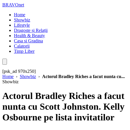
BRAVOnet
Home
Showbiz
Lifestyle
Dragoste și Relații
Health & Beauty
Casa si Gradina
Calatorii
Timp Liber
[psk_ad 970x250]
Home
›
Showbiz
›
Actorul Bradley Riches a facut nunta cu...
Showbiz
Actorul Bradley Riches a facut
nunta cu Scott Johnston. Kelly
Osbourne pe lista invitatilor