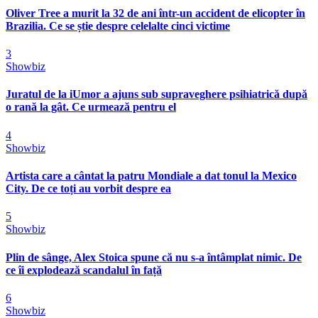
Oliver Tree a murit la 32 de ani într-un accident de elicopter în
Brazilia. Ce se știe despre celelalte cinci victime
3
Showbiz
Juratul de la iUmor a ajuns sub supraveghere psihiatrică după
o rană la gât. Ce urmează pentru el
4
Showbiz
Artista care a cântat la patru Mondiale a dat tonul la Mexico
City. De ce toți au vorbit despre ea
5
Showbiz
Plin de sânge, Alex Stoica spune că nu s-a întâmplat nimic. De
ce îi explodează scandalul în față
6
Showbiz