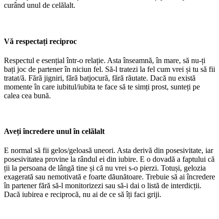
curând unul de celălalt.
Vă respectați reciproc
Respectul e esențial într-o relație. Asta înseamnă, în mare, să nu-ți
bați joc de partener în niciun fel. Să-l tratezi la fel cum vrei și tu să fii
tratat/ă. Fără jigniri, fără batjocură, fără răutate. Dacă nu există
momente în care iubitul/iubita te face să te simți prost, sunteți pe
calea cea bună.
Aveți încredere unul în celălalt
E normal să fii gelos/geloasă uneori. Asta derivă din posesivitate, iar
posesivitatea provine la rândul ei din iubire. E o dovadă a faptului că
ții la persoana de lângă tine și că nu vrei s-o pierzi. Totuși, gelozia
exagerată sau nemotivată e foarte dăunătoare. Trebuie să ai încredere
în partener fără să-l monitorizezi sau să-i dai o listă de interdicții.
Dacă iubirea e reciprocă, nu ai de ce să îți faci griji.