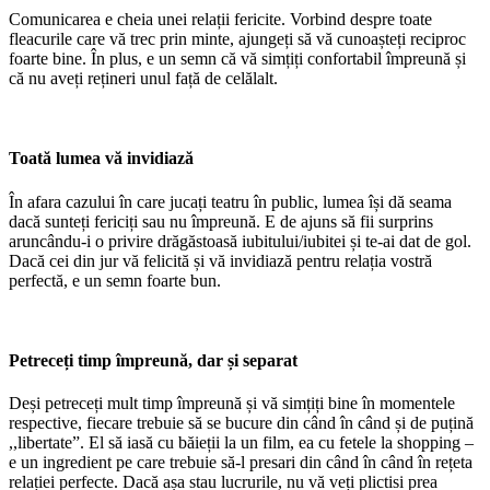
Comunicarea e cheia unei relații fericite. Vorbind despre toate
fleacurile care vă trec prin minte, ajungeți să vă cunoașteți reciproc
foarte bine. În plus, e un semn că vă simțiți confortabil împreună și
că nu aveți rețineri unul față de celălalt.
Toată lumea vă invidiază
În afara cazului în care jucați teatru în public, lumea își dă seama
dacă sunteți fericiți sau nu împreună. E de ajuns să fii surprins
aruncându-i o privire drăgăstoasă iubitului/iubitei și te-ai dat de gol.
Dacă cei din jur vă felicită și vă invidiază pentru relația vostră
perfectă, e un semn foarte bun.
Petreceți timp împreună, dar și separat
Deși petreceți mult timp împreună și vă simțiți bine în momentele
respective, fiecare trebuie să se bucure din când în când și de puțină
,,libertate”. El să iasă cu băieții la un film, ea cu fetele la shopping –
e un ingredient pe care trebuie să-l presari din când în când în rețeta
relației perfecte. Dacă așa stau lucrurile, nu vă veți plictisi prea