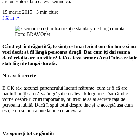
are un viitor? Iată câteva semne că...
15 martie 2015 · 3 min citire
f
X
in
↗
Foto: BRAVOnet
Când ești îndrăgostit/ă, te simți cel mai fericit om din lume și nu
vrei decât să fii lângă persoana dragă. Dar cum îți dai seama
dacă relația are un viitor? Iată câteva semne că ești într-o relație
stabilă și de lungă durată:
Nu aveți secrete
E OK să-i ascunzi partenerului lucruri mărunte, cum ar fi că are
pantofi urâți sau că s-a îngrășat cu câteva kilograme. Dar când e
vorba despre lucruri importante, nu trebuie să ai secrete față de
persoana iubită. Dacă îi spui totul despre tine și te acceptă așa cum
ești, e un semn că ține la tine cu adevărat.
Vă spuneți tot ce gândiți