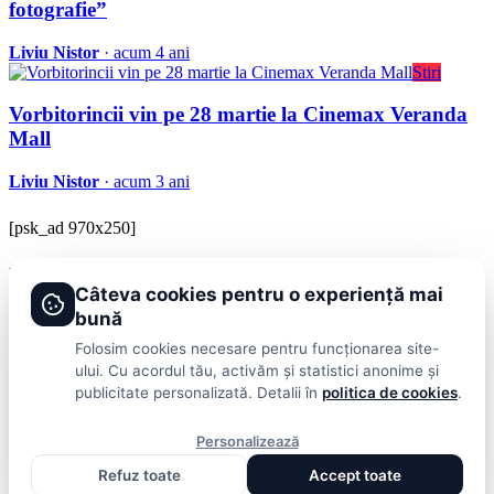
fotografie”
Liviu Nistor
· acum 4 ani
Stiri
Vorbitorincii vin pe 28 martie la Cinemax Veranda
Mall
Liviu Nistor
· acum 3 ani
[psk_ad 970x250]
BRAVOnet
Câteva cookies pentru o experiență mai
Showbiz, vedete si tot ce misca in lumea mondena
bună
Categorii
Folosim cookies necesare pentru funcționarea site-
ului. Cu acordul tău, activăm și statistici anonime și
Stiri
Showbiz
Publicitate
Lifestyle
Health & Beauty
Casa si Gradina
publicitate personalizată. Detalii în
politica de cookies
.
BRAVOnet
Personalizează
Cookies
Publicitate
Politica De Confidentialitate
Home
Termeni și
Refuz toate
Accept toate
Condiții