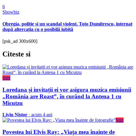
6
Showbiz
Obregia, poliție și un scandal violent. Toto Dumitrescu, internat
după altercația cu o posibilă iubită
[psk_ad 300x600]
Citeste
si
Stiri
Loredana și invitații ei vor asigura muzica emisiunii
„România are Roast”, în curând la Antena 1 cu
Micutzu
Liviu Nistor
· acum 4 ani
Stiri
Povestea lui Elvis Ray: „Viața mea înainte de