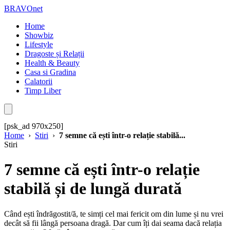
BRAVOnet
Home
Showbiz
Lifestyle
Dragoste și Relații
Health & Beauty
Casa si Gradina
Calatorii
Timp Liber
[psk_ad 970x250]
Home
›
Stiri
›
7 semne că ești într-o relație stabilă...
Stiri
7 semne că ești într-o relație
stabilă și de lungă durată
Când ești îndrăgostit/ă, te simți cel mai fericit om din lume și nu vrei
decât să fii lângă persoana dragă. Dar cum îți dai seama dacă relația