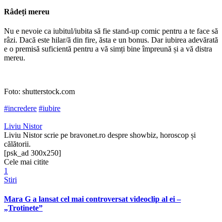
Râdeți mereu
Nu e nevoie ca iubitul/iubita să fie stand-up comic pentru a te face să
râzi. Dacă este hilar/ă din fire, ăsta e un bonus. Dar iubirea adevărată
e o premisă suficientă pentru a vă simți bine împreună și a vă distra
mereu.
Foto: shutterstock.com
#incredere
#iubire
Liviu Nistor
Liviu Nistor scrie pe bravonet.ro despre showbiz, horoscop și
călătorii.
[psk_ad 300x250]
Cele mai citite
1
Stiri
Mara G a lansat cel mai controversat videoclip al ei –
„Trotinete”