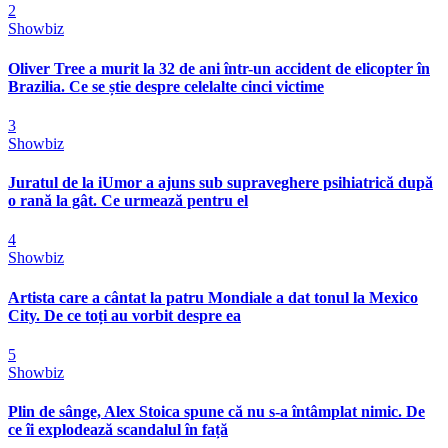
2
Showbiz
Oliver Tree a murit la 32 de ani într-un accident de elicopter în
Brazilia. Ce se știe despre celelalte cinci victime
3
Showbiz
Juratul de la iUmor a ajuns sub supraveghere psihiatrică după
o rană la gât. Ce urmează pentru el
4
Showbiz
Artista care a cântat la patru Mondiale a dat tonul la Mexico
City. De ce toți au vorbit despre ea
5
Showbiz
Plin de sânge, Alex Stoica spune că nu s-a întâmplat nimic. De
ce îi explodează scandalul în față