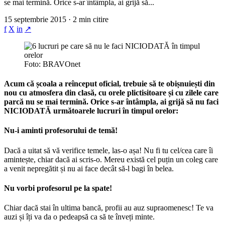
se mai termină. Orice s-ar întâmpla, ai grijă să...
15 septembrie 2015 · 2 min citire
f
X
in
↗
Foto: BRAVOnet
Acum că școala a reînceput oficial, trebuie să te obișnuiești din
nou cu atmosfera din clasă, cu orele plictisitoare și cu zilele care
parcă nu se mai termină. Orice s-ar întâmpla, ai grijă să nu faci
NICIODATĂ următoarele lucruri în timpul orelor:
Nu-i aminti profesorului de temă!
Dacă a uitat să vă verifice temele, las-o așa! Nu fi tu cel/cea care îi
amintește, chiar dacă ai scris-o. Mereu există cel puțin un coleg care
a venit nepregătit și nu ai face decât să-l bagi în belea.
Nu vorbi profesorul pe la spate!
Chiar dacă stai în ultima bancă, profii au auz supraomenesc! Te va
auzi și îți va da o pedeapsă ca să te înveți minte.