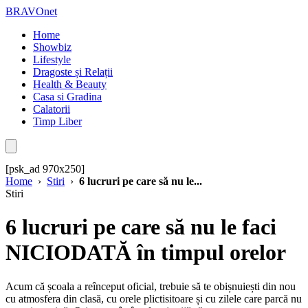
BRAVOnet
Home
Showbiz
Lifestyle
Dragoste și Relații
Health & Beauty
Casa si Gradina
Calatorii
Timp Liber
[psk_ad 970x250]
Home
›
Stiri
›
6 lucruri pe care să nu le...
Stiri
6 lucruri pe care să nu le faci
NICIODATĂ în timpul orelor
Acum că școala a reînceput oficial, trebuie să te obișnuiești din nou
cu atmosfera din clasă, cu orele plictisitoare și cu zilele care parcă nu