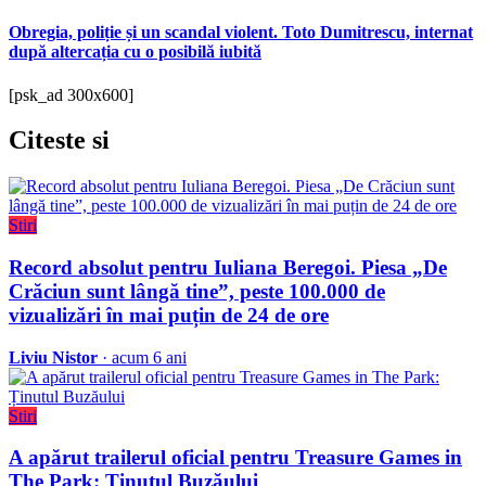
Obregia, poliție și un scandal violent. Toto Dumitrescu, internat
după altercația cu o posibilă iubită
[psk_ad 300x600]
Citeste
si
Stiri
Record absolut pentru Iuliana Beregoi. Piesa „De
Crăciun sunt lângă tine”, peste 100.000 de
vizualizări în mai puțin de 24 de ore
Liviu Nistor
· acum 6 ani
Stiri
A apărut trailerul oficial pentru Treasure Games in
The Park: Ținutul Buzăului