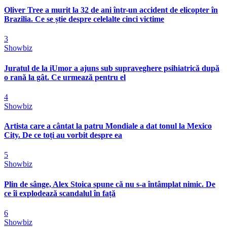
Oliver Tree a murit la 32 de ani într-un accident de elicopter în
Brazilia. Ce se știe despre celelalte cinci victime
3
Showbiz
Juratul de la iUmor a ajuns sub supraveghere psihiatrică după
o rană la gât. Ce urmează pentru el
4
Showbiz
Artista care a cântat la patru Mondiale a dat tonul la Mexico
City. De ce toți au vorbit despre ea
5
Showbiz
Plin de sânge, Alex Stoica spune că nu s-a întâmplat nimic. De
ce îi explodează scandalul în față
6
Showbiz