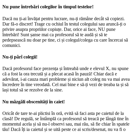
Nu pune întrebări colegilor în timpul testelor!
Dacă nu ți-ai învățat pentru lucrare, nu-ți rămâne decât să copiezi.
Dar fă-o discret! Trage cu ochiul în testul colegului sau aruncă-ți o
privire asupra propriilor copiuțe. Dar, orice ai face, NU pune
întrebări! Sunt șanse mai ca profesorul să te audă și să te
pedepsească nu doar pe tine, ci și colegul/colega cu care încercai să
comunici.
Nu-ți pârî colegii!
Dacă profesorul face prezența și întreabă unde e elevul X, nu spune
că a fost la ora trecută și a plecat acasă în pauză! Chiar dacă e
adevărat, i-ai cauza mari probleme și niciun alt coleg nu va mai avea
încredere în tine vreodată. Cel mai bine e să-ți vezi de treaba ta și să
lași totul să se rezolve de la sine.
Nu mâzgăli obscenități în caiet!
Oricât de tare te-ai plictisi în oră, evită să faci asta pe caietul de la
clasă! De regulă, se întâmplă ca profesorul să treacă pe lângă tine în
momentul acela și să nu-l observi sau, mai rău, să fie chiar în spatele
tău! Dacă îți ia caietul și se uită peste ce ai scris/desenat, nu va fi o