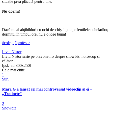
situație prea plăcută pentru tine.
Nu dormi!
Dacă nu ai abțibilduri cu ochi deschiși lipite pe lentilele ochelarilor,
dormitul în timpul orei nu e o idee bună!
#colegi
#profesor
Liviu Nistor
Liviu Nistor scrie pe bravonet.ro despre showbiz, horoscop și
călătorii.
[psk_ad 300x250]
Cele mai citite
1
Stiri
Mara G a lansat cel mai controversat videoclip al ei –
„Trotinete”
2
Showbiz