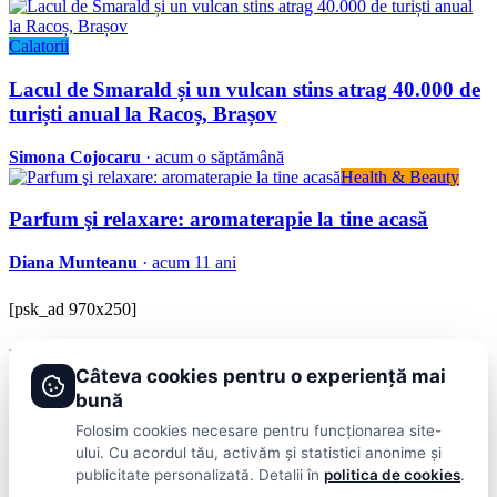
Calatorii
Lacul de Smarald și un vulcan stins atrag 40.000 de
turiști anual la Racoș, Brașov
Simona Cojocaru
· acum o săptămână
Health & Beauty
Parfum şi relaxare: aromaterapie la tine acasă
Diana Munteanu
· acum 11 ani
[psk_ad 970x250]
BRAVOnet
Câteva cookies pentru o experiență mai
Showbiz, vedete si tot ce misca in lumea mondena
bună
Categorii
Folosim cookies necesare pentru funcționarea site-
ului. Cu acordul tău, activăm și statistici anonime și
Stiri
Showbiz
Publicitate
Lifestyle
Health & Beauty
Casa si Gradina
publicitate personalizată. Detalii în
politica de cookies
.