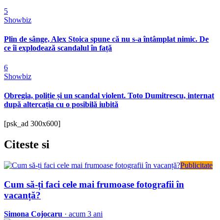
5
Showbiz
Plin de sânge, Alex Stoica spune că nu s-a întâmplat nimic. De
ce îi explodează scandalul în față
6
Showbiz
Obregia, poliție și un scandal violent. Toto Dumitrescu, internat
după altercația cu o posibilă iubită
[psk_ad 300x600]
Citeste
si
Publicitate
Cum să-ți faci cele mai frumoase fotografii în
vacanță?
Simona Cojocaru
· acum 3 ani