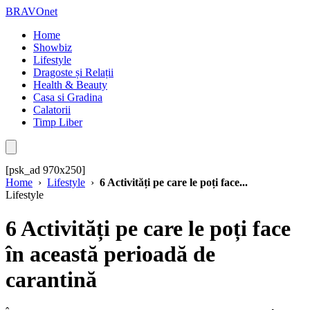
BRAVOnet
Home
Showbiz
Lifestyle
Dragoste și Relații
Health & Beauty
Casa si Gradina
Calatorii
Timp Liber
[psk_ad 970x250]
Home
›
Lifestyle
›
6 Activități pe care le poți face...
Lifestyle
6 Activități pe care le poți face
în această perioadă de
carantină