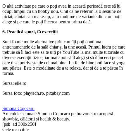
O altă activitate pe care o poți avea în această perioadă este să îți
ocupi timpul cu un hobby nou. Chit că ne referim la o sesiune de
pictat, cântat sau make-up, ai o mulțime de variante din care poți
alege și pe care le poți încerca pentru prima dată.
6. Practică sport, fă exerciții
Sunt foarte multe alternative prin care îți poți continua
antrenamentele de la sală chiar și la tine acasă. Primul lucru pe care
trebuie să îl faci este să te uiți pe YouTube la mai multe tutoriale cu
diverse exerciții fizice, iar mai apoi să îl alegi și să îl încerci pe cel
care ți se potrivește ție cel mai bine. La fel de bine poți face și yoga
sau pilates. Este o modalitate de a te relaxa, dar și de a te păstra în
formă.
Sursa: elle.ro
Sursa foto: playtech.ro, pixabay.com
Simona Cojocaru
Articolele semnate Simona Cojocaru pe bravonet.ro acoperă
showbiz, călătorii și health & beauty.
[psk_ad 300x250]
Cele mai citite