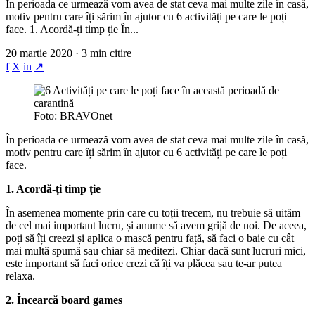
În perioada ce urmează vom avea de stat ceva mai multe zile în casă,
motiv pentru care îți sărim în ajutor cu 6 activități pe care le poți
face. 1. Acordă-ți timp ție În...
20 martie 2020 · 3 min citire
f
X
in
↗
Foto: BRAVOnet
În perioada ce urmează vom avea de stat ceva mai multe zile în casă,
motiv pentru care îți sărim în ajutor cu 6 activități pe care le poți
face.
1. Acordă-ți timp ție
În asemenea momente prin care cu toții trecem, nu trebuie să uităm
de cel mai important lucru, și anume să avem grijă de noi. De aceea,
poți să îți creezi și aplica o mască pentru față, să faci o baie cu cât
mai multă spumă sau chiar să meditezi. Chiar dacă sunt lucruri mici,
este important să faci orice crezi că îți va plăcea sau te-ar putea
relaxa.
2. Încearcă board games