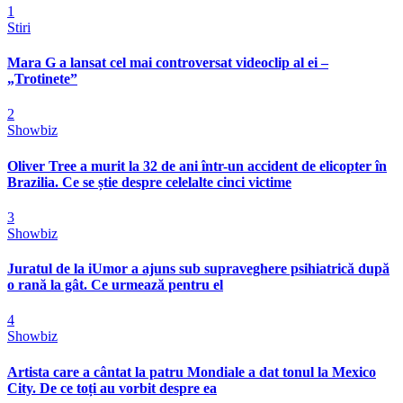
1
Stiri
Mara G a lansat cel mai controversat videoclip al ei –
„Trotinete”
2
Showbiz
Oliver Tree a murit la 32 de ani într-un accident de elicopter în
Brazilia. Ce se știe despre celelalte cinci victime
3
Showbiz
Juratul de la iUmor a ajuns sub supraveghere psihiatrică după
o rană la gât. Ce urmează pentru el
4
Showbiz
Artista care a cântat la patru Mondiale a dat tonul la Mexico
City. De ce toți au vorbit despre ea