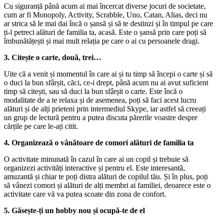
Cu siguranță până acum ai mai încercat diverse jocuri de societate,
cum ar fi Monopoly, Activity, Scrabble, Uno, Catan, Alias, deci nu
ar strica să le mai dai încă o șansă și să te destinzi și în timpul pe care
ți-l petreci alături de familia ta, acasă. Este o șansă prin care poți să
îmbunătățești și mai mult relația pe care o ai cu persoanele dragi.
3. Citește o carte, două, trei…
Uite că a venit și momentul în care ai și tu timp să începi o carte și să
o duci la bun sfârșit, căci, ce-i drept, până acum nu ai avut suficient
timp să citești, sau să duci la bun sfârșit o carte. Este încă o
modalitate de a te relaxa și de asemenea, poți să faci acest lucru
alături și de alți prieteni prin intermediul Skype, iar astfel să creeați
un grup de lectură pentru a putea discuta părerile voastre despre
cărțile pe care le-ați citit.
4. Organizează o vânătoare de comori alături de familia ta
O activitate minunată în cazul în care ai un copil și trebuie să
organizezi activități interactive și pentru el. Este interesantă,
amuzantă și chiar te poți distra alături de copilul tău. Și în plus, poți
să vânezi comori și alături de alți membri ai familiei, deoarece este o
activitate care vă va putea scoate din zona de confort.
5. Găsește-ți un hobby nou și ocupă-te de el