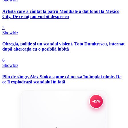
Artista care a cântat la patru Mondiale a dat tonul la Mexico
City. De ce toți au vorbit despre ea
5
Showbiz
Obregia, poliție și un scandal violent. Toto Dumitrescu, internat
după altercația cu o posibilă iubită
6
Showbiz
Plin de sânge, Alex Stoica spune că nu s-a întâmplat nimic. De
ce îi explodează scandalul în față
-45%