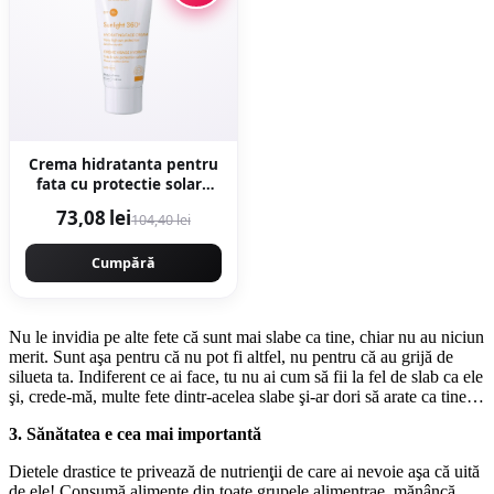
Crema hidratanta pentru
fata cu protectie solara
SPF 50+ Sunlight, 50ml,
73,08 lei
104,40 lei
Ivatherm
Cumpără
Nu le invidia pe alte fete că sunt mai slabe ca tine, chiar nu au niciun
merit. Sunt aşa pentru că nu pot fi altfel, nu pentru că au grijă de
silueta ta. Indiferent ce ai face, tu nu ai cum să fii la fel de slab ca ele
şi, crede-mă, multe fete dintr-acelea slabe şi-ar dori să arate ca tine…
3. Sănătatea e cea mai importantă
Dietele drastice te privează de nutrienţii de care ai nevoie aşa că uită
de ele! Consumă alimente din toate grupele alimentrae, mănâncă