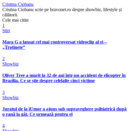
Cristina Ciobanu
Cristina Ciobanu scrie pe bravonet.ro despre showbiz, lifestyle și
călătorii.
Cele mai citite
1
Stiri
Mara G a lansat cel mai controversat videoclip al ei –
„Trotinete”
2
Showbiz
Oliver Tree a murit la 32 de ani într-un accident de elicopter în
Brazilia. Ce se știe despre celelalte cinci victime
3
Showbiz
Juratul de la iUmor a ajuns sub supraveghere psihiatrică după
o rană la gât. Ce urmează pentru el
4
Showbiz