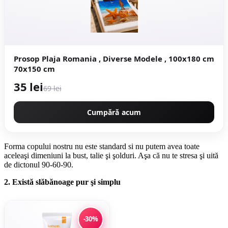
Prosop Plaja Romania , Diverse Modele , 100x180 cm
70x150 cm
35 lei
69 lei
Cumpără acum
Forma copului nostru nu este standard si nu putem avea toate
aceleaşi dimeniuni la bust, talie şi şolduri. Aşa că nu te stresa şi uită
de dictonul 90-60-90.
2. Există slăbănoage pur şi simplu
-30%