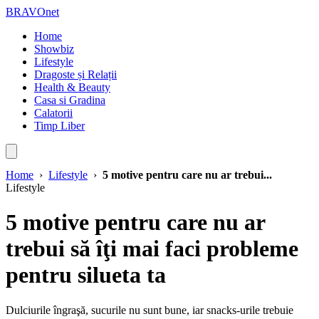
BRAVOnet
Home
Showbiz
Lifestyle
Dragoste și Relații
Health & Beauty
Casa si Gradina
Calatorii
Timp Liber
Home
›
Lifestyle
›
5 motive pentru care nu ar trebui...
Lifestyle
5 motive pentru care nu ar
trebui să îţi mai faci probleme
pentru silueta ta
Dulciurile îngraşă, sucurile nu sunt bune, iar snacks-urile trebuie