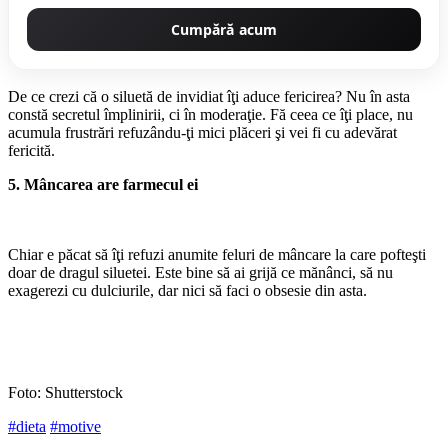
Cumpără acum
De ce crezi că o siluetă de invidiat îţi aduce fericirea? Nu în asta
constă secretul împlinirii, ci în moderaţie. Fă ceea ce îţi place, nu
acumula frustrări refuzându-ţi mici plăceri şi vei fi cu adevărat
fericită.
5. Mâncarea are farmecul ei
Chiar e păcat să îţi refuzi anumite feluri de mâncare la care pofteşti
doar de dragul siluetei. Este bine să ai grijă ce mănânci, să nu
exagerezi cu dulciurile, dar nici să faci o obsesie din asta.
Foto: Shutterstock
#dieta
#motive