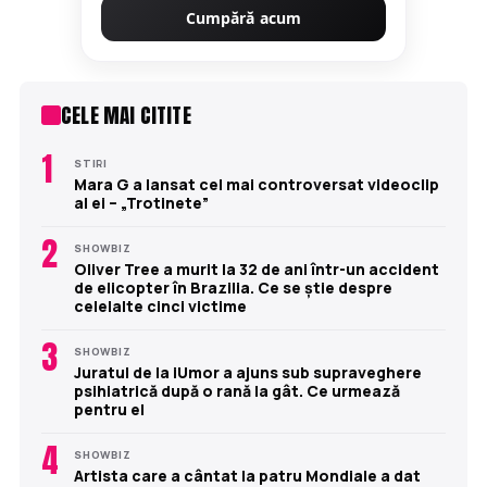
Cumpără acum
CELE MAI CITITE
1
STIRI
Mara G a lansat cel mai controversat videoclip
al ei – „Trotinete”
2
SHOWBIZ
Oliver Tree a murit la 32 de ani într-un accident
de elicopter în Brazilia. Ce se știe despre
celelalte cinci victime
3
SHOWBIZ
Juratul de la iUmor a ajuns sub supraveghere
psihiatrică după o rană la gât. Ce urmează
pentru el
4
SHOWBIZ
Artista care a cântat la patru Mondiale a dat