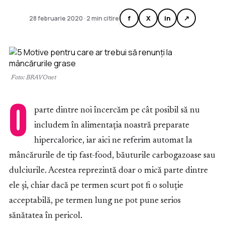
f
X
in
↗
28 februarie 2020 · 2 min citire
Foto: BRAVOnet
O
parte dintre noi încercăm pe cât posibil să nu
includem în alimentația noastră preparate
hipercalorice, iar aici ne referim automat la
mâncărurile de tip fast-food, băuturile carbogazoase sau
dulciurile. Acestea reprezintă doar o mică parte dintre
ele și, chiar dacă pe termen scurt pot fi o soluție
acceptabilă, pe termen lung ne pot pune serios
sănătatea în pericol.