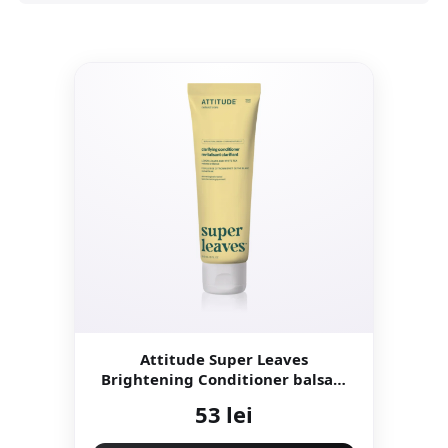
Attitude Super Leaves
Brightening Conditioner balsam
natural cu efect de nutritiv Citrus
53 lei
Leaves and White Tea 240 ml