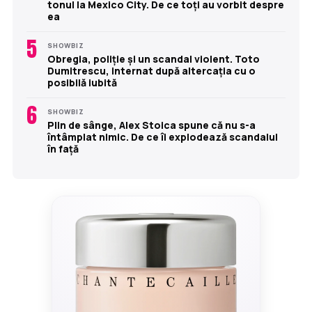
tonul la Mexico City. De ce toți au vorbit despre
ea
5
SHOWBIZ
Obregia, poliție și un scandal violent. Toto
Dumitrescu, internat după altercația cu o
posibilă iubită
6
SHOWBIZ
Plin de sânge, Alex Stoica spune că nu s-a
întâmplat nimic. De ce îi explodează scandalul
în față