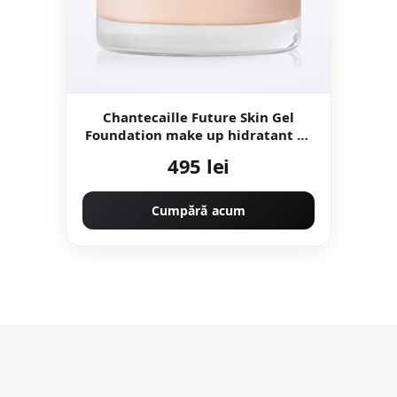
Chantecaille Future Skin Gel
Foundation make up hidratant cu
efect iluminator Alabaster 1N 30
495 lei
g
Cumpără acum