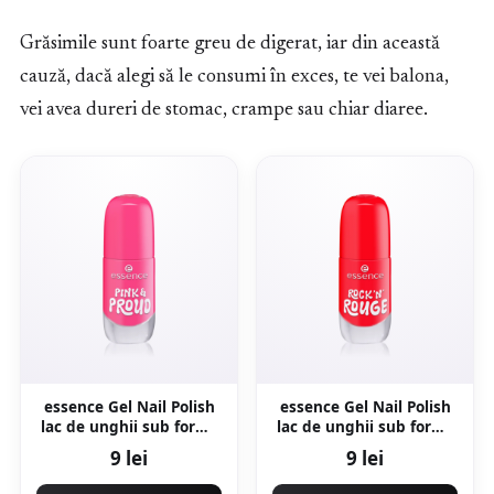
Grăsimile sunt foarte greu de digerat, iar din această
cauză, dacă alegi să le consumi în exces, te vei balona,
vei avea dureri de stomac, crampe sau chiar diaree.
essence Gel Nail Polish
essence Gel Nail Polish
lac de unghii sub forma
lac de unghii sub forma
de gel culoare 22 PINK &
de gel culoare 25 ROCK
9 lei
9 lei
PROUD 8 ml
'N' ROUGE 8 ml