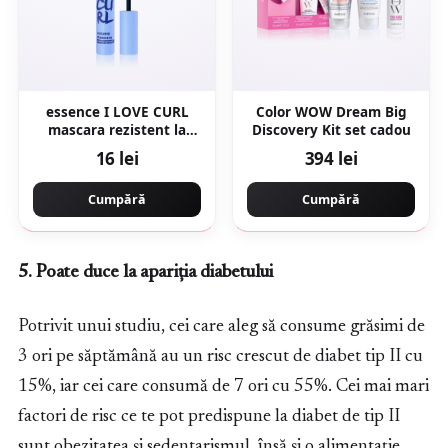
essence I LOVE CURL
Color WOW Dream Big
mascara rezistent la
Discovery Kit set cadou
apă, pentru volum
16 lei
394 lei
neagră 10 ml
Cumpără
Cumpără
5. Poate duce la apariția diabetului
Potrivit unui studiu, cei care aleg să consume grăsimi de
3 ori pe săptămână au un risc crescut de diabet tip II cu
15%, iar cei care consumă de 7 ori cu 55%. Cei mai mari
factori de risc ce te pot predispune la diabet de tip II
sunt obezitatea și sedentarismul, însă și o alimentație