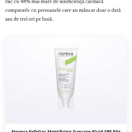
risc cu 48% mai mare de insuficiență cardiacă
comparativ cu persoanele care au mâncat doar o dată
sau de trei ori pe lună.
Noreva Exfoliac Mattifying Suncare Fluid SPF 50+