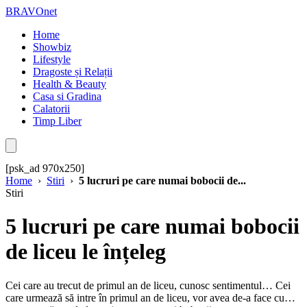
BRAVOnet
Home
Showbiz
Lifestyle
Dragoste și Relații
Health & Beauty
Casa si Gradina
Calatorii
Timp Liber
[psk_ad 970x250]
Home
›
Stiri
›
5 lucruri pe care numai bobocii de...
Stiri
5 lucruri pe care numai bobocii
de liceu le înțeleg
Cei care au trecut de primul an de liceu, cunosc sentimentul… Cei
care urmează să intre în primul an de liceu, vor avea de-a face cu…