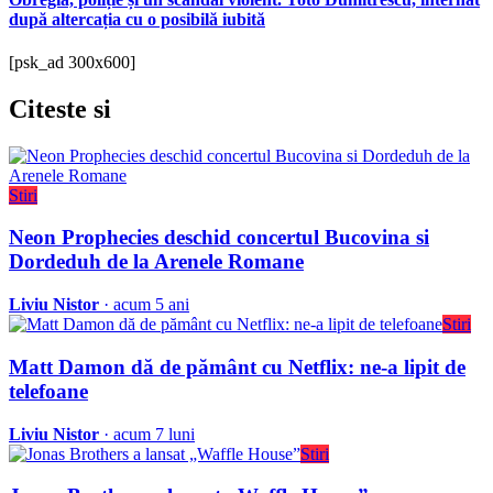
după altercația cu o posibilă iubită
[psk_ad 300x600]
Citeste
si
Stiri
Neon Prophecies deschid concertul Bucovina si
Dordeduh de la Arenele Romane
Liviu Nistor
· acum 5 ani
Stiri
Matt Damon dă de pământ cu Netflix: ne-a lipit de
telefoane
Liviu Nistor
· acum 7 luni
Stiri