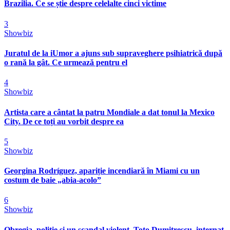
Brazilia. Ce se știe despre celelalte cinci victime
3
Showbiz
Juratul de la iUmor a ajuns sub supraveghere psihiatrică după
o rană la gât. Ce urmează pentru el
4
Showbiz
Artista care a cântat la patru Mondiale a dat tonul la Mexico
City. De ce toți au vorbit despre ea
5
Showbiz
Georgina Rodríguez, apariție incendiară în Miami cu un
costum de baie „abia-acolo”
6
Showbiz
Obregia, poliție și un scandal violent. Toto Dumitrescu, internat