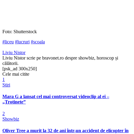
Foto: Shutterstock
#liceu
#lucruri
#scoala
Liviu Nistor
Liviu Nistor scrie pe bravonet.ro despre showbiz, horoscop și
călătorii.
[psk_ad 300x250]
Cele mai citite
1
Stiri
Mara G a lansat cel mai controversat videoclip al ei –
„Trotinete”
2
Showbiz
Oliver Tree a murit la 32 de ani într-un accident de elicopter în