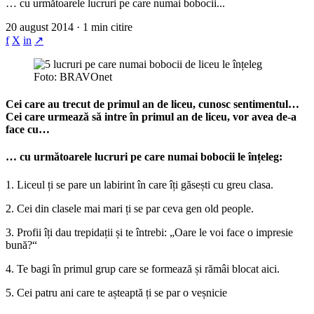
… cu următoarele lucruri pe care numai bobocii...
20 august 2014 · 1 min citire
f
X
in
↗
Foto: BRAVOnet
Cei care au trecut de primul an de liceu, cunosc sentimentul…
Cei care urmează să intre în primul an de liceu, vor avea de-a
face cu…
… cu următoarele lucruri pe care numai bobocii le înțeleg:
1. Liceul ți se pare un labirint în care îți găsești cu greu clasa.
2. Cei din clasele mai mari ți se par ceva gen old people.
3. Profii îți dau trepidații și te întrebi: „Oare le voi face o impresie
bună?“
4. Te bagi în primul grup care se formează și rămâi blocat aici.
5. Cei patru ani care te așteaptă ți se par o veșnicie