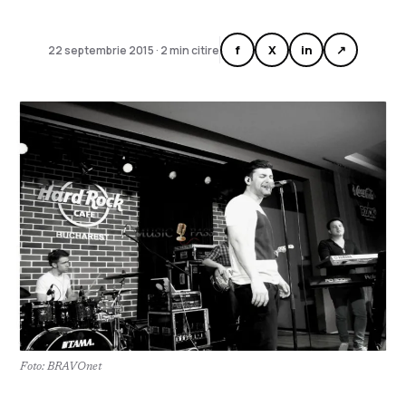
f
X
in
↗
22 septembrie 2015 · 2 min citire
Foto: BRAVOnet