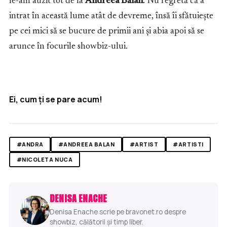
le-am auzit tot de la
Andreea Bălan
. Nu regretă că a
intrat în această lume atât de devreme, însă îi sfătuiește
pe cei mici să se bucure de primii ani și abia apoi să se
arunce în focurile showbiz-ului.
Ei, cum ți se pare acum!
#ANDRA
#ANDREEA BALAN
#ARTIST
#ARTISTI
#NICOLETA NUCA
DENISA ENACHE
Denisa Enache scrie pe bravonet.ro despre
showbiz, călătorii și timp liber.