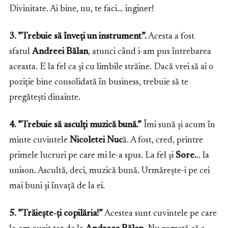
Divinitate. Ai bine, nu, te faci… inginer!
3. ”Trebuie să înveți un instrument”.
Acesta a fost
sfatul
Andreei Bălan
, atunci când i-am pus întrebarea
aceasta. E la fel ca și cu limbile străine. Dacă vrei să ai o
poziție bine consolidată în business, trebuie să te
pregătești dinainte.
4. ”Trebuie să asculți muzică bună.”
Îmi sună și acum în
minte cuvintele
Nicoletei Nuc
ă. A fost, cred, printre
primele lucruri pe care mi le-a spus. La fel și
Sore.
.. la
unison. Ascultă, deci, muzică bună. Urmărește-i pe cei
mai buni și învață de la ei.
5. ”Trăiește-ți copilăria!”
Acestea sunt cuvintele pe care