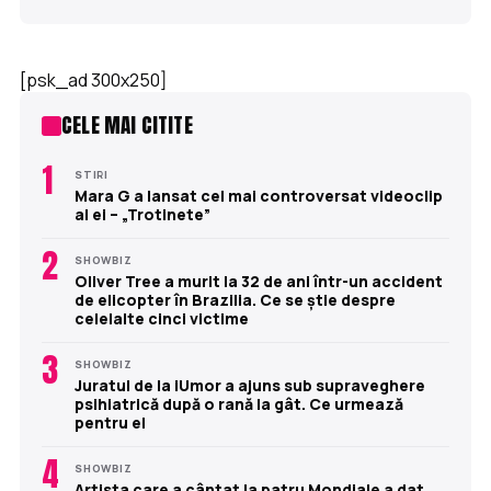
[psk_ad 300x250]
CELE MAI CITITE
1
STIRI
Mara G a lansat cel mai controversat videoclip
al ei – „Trotinete”
2
SHOWBIZ
Oliver Tree a murit la 32 de ani într-un accident
de elicopter în Brazilia. Ce se știe despre
celelalte cinci victime
3
SHOWBIZ
Juratul de la iUmor a ajuns sub supraveghere
psihiatrică după o rană la gât. Ce urmează
pentru el
4
SHOWBIZ
Artista care a cântat la patru Mondiale a dat