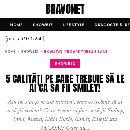
BRAVONET
HOME
SHOWBIZ
LIFESTYLE
DRAGOSTE ȘI RE
[psk_ad 970x250]
HOME
›
SHOWBIZ
›
5 CALITĂȚI PE CARE TREBUIE SĂ LE...
SHOWBIZ
5 CALITĂȚI PE CARE TREBUIE SĂ LE
AI CA SĂ FII SMILEY!
Am tot stat și m-am întrebat, oare ce trebuie să ai
ca să fii vedetă? Ce ar trebui să faci ca să fii Smiley,
Inna, Andra, Lidia Buble, Randi, Băieții sau
MAXIM? Oare au...