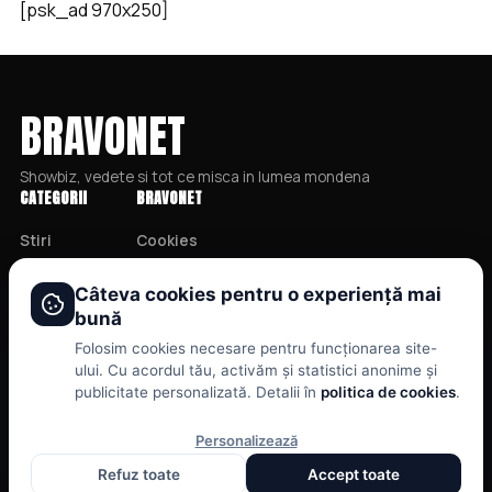
[psk_ad 970x250]
BRAVONET
Showbiz, vedete si tot ce misca in lumea mondena
CATEGORII
BRAVONET
Stiri
Cookies
Showbiz
Publicitate
Câteva cookies pentru o experiență mai
Publicitate
Politica De Confidentialitate
bună
Lifestyle
Home
Folosim cookies necesare pentru funcționarea site-
Health & Beauty
Termeni și Condiții
ului. Cu acordul tău, activăm și statistici anonime și
publicitate personalizată. Detalii în
politica de cookies
.
Casa si Gradina
Personalizează
Refuz toate
Accept toate
© 2026 BRAVOnet. Toate drepturile rezervate.