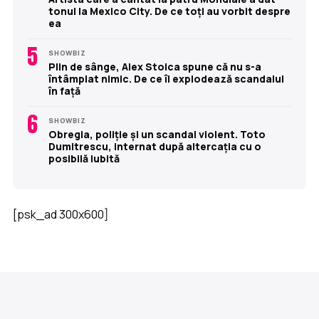
tonul la Mexico City. De ce toți au vorbit despre
ea
5
SHOWBIZ
Plin de sânge, Alex Stoica spune că nu s-a
întâmplat nimic. De ce îi explodează scandalul
în față
6
SHOWBIZ
Obregia, poliție și un scandal violent. Toto
Dumitrescu, internat după altercația cu o
posibilă iubită
[psk_ad 300x600]