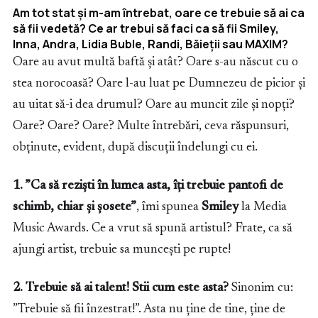
Am tot stat și m-am întrebat, oare ce trebuie să ai ca
să fii vedetă? Ce ar trebui să faci ca să fii Smiley,
Inna, Andra, Lidia Buble, Randi, Băieții sau MAXIM?
Oare au avut multă baftă și atât? Oare s-au născut cu o
stea norocoasă? Oare l-au luat pe Dumnezeu de picior și
au uitat să-i dea drumul? Oare au muncit zile și nopți?
Oare? Oare? Oare? Multe întrebări, ceva răspunsuri,
obținute, evident, după discuții îndelungi cu ei.
1. ”Ca să reziști în lumea asta, îți trebuie pantofi de
schimb, chiar și șosete”
, îmi spunea
Smiley
la Media
Music Awards. Ce a vrut să spună artistul? Frate, ca să
ajungi artist, trebuie sa muncești pe rupte!
2. Trebuie să ai talent! Stii cum este asta?
Sinonim cu:
”Trebuie să fii înzestrat!”. Asta nu ține de tine, ține de