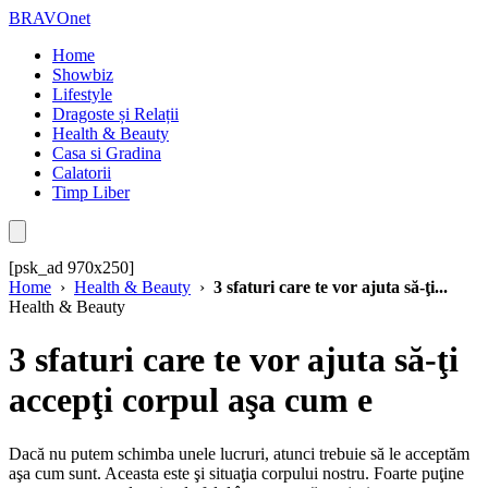
BRAVOnet
Home
Showbiz
Lifestyle
Dragoste și Relații
Health & Beauty
Casa si Gradina
Calatorii
Timp Liber
[psk_ad 970x250]
Home
›
Health & Beauty
›
3 sfaturi care te vor ajuta să-ţi...
Health & Beauty
3 sfaturi care te vor ajuta să-ţi
accepţi corpul aşa cum e
Dacă nu putem schimba unele lucruri, atunci trebuie să le acceptăm
aşa cum sunt. Aceasta este şi situaţia corpului nostru. Foarte puţine