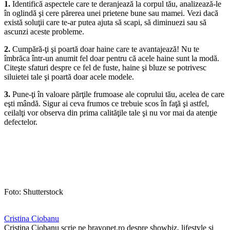
1.
Identifică aspectele care te deranjează la corpul tău, analizează-le
în oglindă şi cere părerea unei prietene bune sau mamei. Vezi dacă
există soluţii care te-ar putea ajuta să scapi, să diminuezi sau să
ascunzi aceste probleme.
2.
Cumpără-ţi şi poartă doar haine care te avantajează! Nu te
îmbrăca într-un anumit fel doar pentru că acele haine sunt la modă.
Citeşte sfaturi despre ce fel de fuste, haine şi bluze se potrivesc
siluietei tale şi poartă doar acele modele.
3.
Pune-ţi în valoare părţile frumoase ale coprului tău, acelea de care
eşti mândă. Sigur ai ceva frumos ce trebuie scos în faţă şi astfel,
ceilalţi vor observa din prima calităţile tale şi nu vor mai da atenţie
defectelor.
Foto: Shutterstock
Cristina Ciobanu
Cristina Ciobanu scrie pe bravonet.ro despre showbiz, lifestyle și