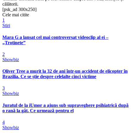
călătorii.
[psk_ad 300x250]
Cele mai citite
1
Stiri
Mara G a lansat cel mai controversat videoclip al ei –
„Trotinete”
2
Showbiz
Oliver Tree a murit la 32 de ani într-un accident de elicopter în
Brazilia. Ce se știe despre celelalte cinci victime
3
Showbiz
Juratul de la iUmor a ajuns sub supraveghere psihiatrică după
o rană la gât. Ce urmează pentru el
4
Showbiz