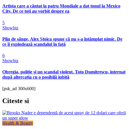
Artista care a cântat la patru Mondiale a dat tonul la Mexico
City. De ce toți au vorbit despre ea
5
Showbiz
Plin de sânge, Alex Stoica spune că nu s-a întâmplat nimic. De
ce îi explodează scandalul în față
6
Showbiz
Obregia, poliție și un scandal violent. Toto Dumitrescu, internat
după altercația cu o posibilă iubită
[psk_ad 300x600]
Citeste
si
Health & Beauty