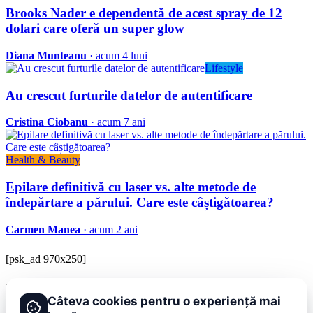
Brooks Nader e dependentă de acest spray de 12
dolari care oferă un super glow
Diana Munteanu
· acum 4 luni
Lifestyle
Au crescut furturile datelor de autentificare
Cristina Ciobanu
· acum 7 ani
Health & Beauty
Epilare definitivă cu laser vs. alte metode de
îndepărtare a părului. Care este câștigătoarea?
Carmen Manea
· acum 2 ani
[psk_ad 970x250]
BRAVOnet
Câteva cookies pentru o experiență mai
Showbiz, vedete si tot ce misca in lumea mondena