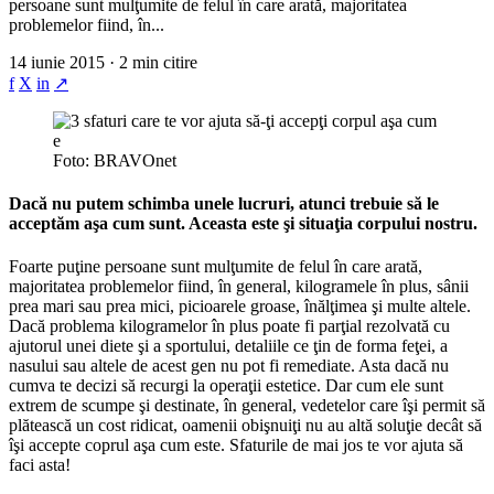
persoane sunt mulţumite de felul în care arată, majoritatea
problemelor fiind, în...
14 iunie 2015 · 2 min citire
f
X
in
↗
Foto: BRAVOnet
Dacă nu putem schimba unele lucruri, atunci trebuie să le
acceptăm aşa cum sunt. Aceasta este şi situaţia corpului nostru.
Foarte puţine persoane sunt mulţumite de felul în care arată,
majoritatea problemelor fiind, în general, kilogramele în plus, sânii
prea mari sau prea mici, picioarele groase, înălţimea şi multe altele.
Dacă problema kilogramelor în plus poate fi parţial rezolvată cu
ajutorul unei diete şi a sportului, detaliile ce ţin de forma feţei, a
nasului sau altele de acest gen nu pot fi remediate. Asta dacă nu
cumva te decizi să recurgi la operaţii estetice. Dar cum ele sunt
extrem de scumpe şi destinate, în general, vedetelor care îşi permit să
plătească un cost ridicat, oamenii obişnuiţi nu au altă soluţie decât să
îşi accepte coprul aşa cum este. Sfaturile de mai jos te vor ajuta să
faci asta!