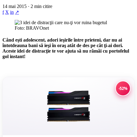
14 mai 2015 · 2 min citire
f
X
in
↗
Foto: BRAVOnet
Când eşti adolescent, adori ieşirile între prieteni, dar nu ai
întotdeauna bani să ieşi în oraş atât de des pe cât ţi-ai dori.
Aceste idei de distracţie te vor ajuta să nu rămâi cu portofelul
gol instant!
-52%