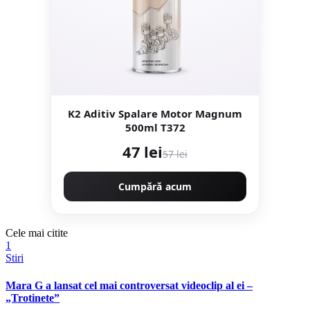
K2 Aditiv Spalare Motor Magnum
500ml T372
47 lei
57 lei
Cumpără acum
Cele mai citite
1
Stiri
Mara G a lansat cel mai controversat videoclip al ei –
„Trotinete”