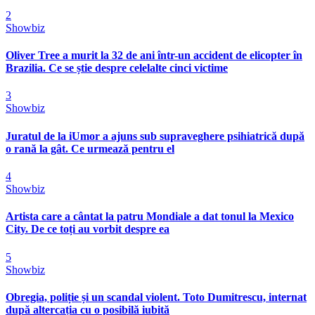
2
Showbiz
Oliver Tree a murit la 32 de ani într-un accident de elicopter în
Brazilia. Ce se știe despre celelalte cinci victime
3
Showbiz
Juratul de la iUmor a ajuns sub supraveghere psihiatrică după
o rană la gât. Ce urmează pentru el
4
Showbiz
Artista care a cântat la patru Mondiale a dat tonul la Mexico
City. De ce toți au vorbit despre ea
5
Showbiz
Obregia, poliție și un scandal violent. Toto Dumitrescu, internat
după altercația cu o posibilă iubită