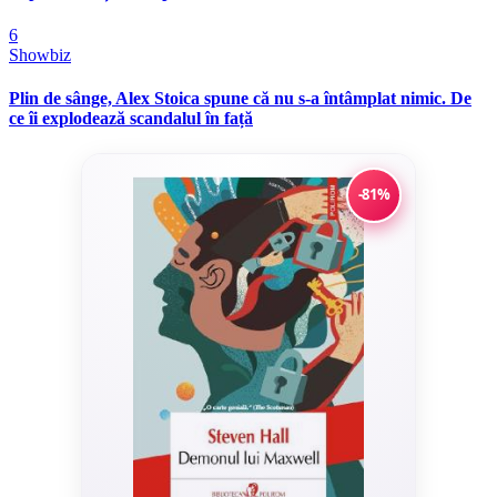
6
Showbiz
Plin de sânge, Alex Stoica spune că nu s-a întâmplat nimic. De
ce îi explodează scandalul în față
-81%