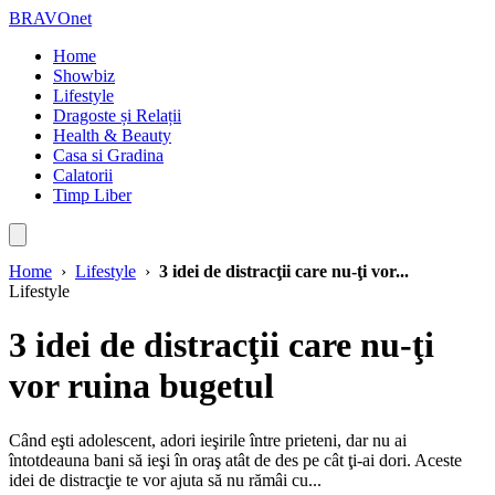
BRAVOnet
Home
Showbiz
Lifestyle
Dragoste și Relații
Health & Beauty
Casa si Gradina
Calatorii
Timp Liber
Home
›
Lifestyle
›
3 idei de distracţii care nu-ţi vor...
Lifestyle
3 idei de distracţii care nu-ţi
vor ruina bugetul
Când eşti adolescent, adori ieşirile între prieteni, dar nu ai
întotdeauna bani să ieşi în oraş atât de des pe cât ţi-ai dori. Aceste
idei de distracţie te vor ajuta să nu rămâi cu...