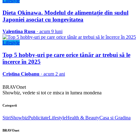
Lifestyle
Dieta Okinawa. Modelul de alimentație din sudul
Japoniei asociat cu longevitatea
Valentina Rusu
· acum 9 luni
Lifestyle
Top 5 hobby-uri pe care orice tânăr ar trebui să le
încerce în 2025
Cristina Ciobanu
· acum 2 ani
BRAVOnet
Showbiz, vedete si tot ce misca in lumea mondena
Categorii
Stiri
Showbiz
Publicitate
Lifestyle
Health & Beauty
Casa si Gradina
BRAVOnet