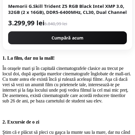
Memorii G.Skill Trident Z5 RGB Black Intel XMP 3.0,
32GB (2 x 16GB), DDR5-6400MHz, CL30, Dual Channel
3.299,99 lei
6.840,99 lei
Cumpără acum
1. La film, dar nu la mall!
În oraşele mari şi în capitală cinematografele clasice au trecut pe
locul doi, după apariţia marelor cinematografe înglobate de mall-uri.
Cu toate astea ele există încă şi rulează aceleaşi filme. Aşa că dacă
vrei să vezi un anumit film cu prietenele tale, interesează-te pe
internet şi la faţa locului unde poţi vedea filmul la cel mai mic preţ.
De asemenea, există cinematografe care acordă reducere tinerilor
sub 26 de ani, pe baza carnetului de student sau elev.
2. Excursie de o zi
Ştim că e plăcut să pleci cu gaşca la munte sau la mare, dar nu când