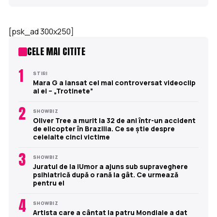
[psk_ad 300x250]
CELE MAI CITITE
1
STIRI
Mara G a lansat cel mai controversat videoclip
al ei – „Trotinete”
2
SHOWBIZ
Oliver Tree a murit la 32 de ani într-un accident
de elicopter în Brazilia. Ce se știe despre
celelalte cinci victime
3
SHOWBIZ
Juratul de la iUmor a ajuns sub supraveghere
psihiatrică după o rană la gât. Ce urmează
pentru el
4
SHOWBIZ
Artista care a cântat la patru Mondiale a dat