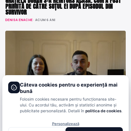
GRAȚIELA DUBAN S-A REÎNTORS ACASĂ. CUM A FOST
PRIMITĂ DE CĂTRE SOȚUL EI DUPĂ EPISODUL DIN
SURVIVOR
DENISA ENACHE
· ACUM 6 ANI
Câteva cookies pentru o experiență mai
bună
Folosim cookies necesare pentru funcționarea site-
ului. Cu acordul tău, activăm și statistici anonime și
SHOWBIZ
publicitate personalizată. Detalii în
politica de cookies
.
DOI VLOGGERI ROMÂNI, INTERDICȚIE 50 DE ANI ÎN
RUSIA. UMILIȚI ȘI ARESTAȚI LA GRANIȚĂ
Personalizează