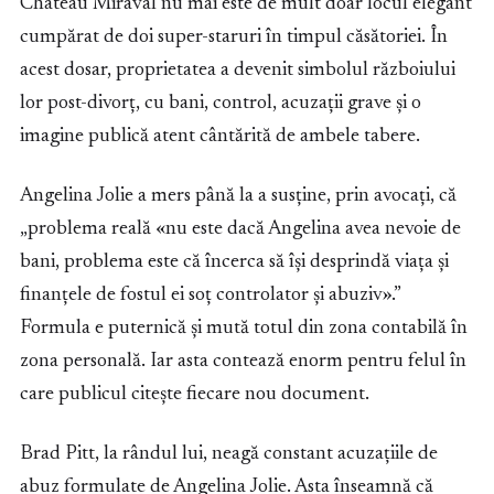
Château Miraval nu mai este de mult doar locul elegant
cumpărat de doi super-staruri în timpul căsătoriei. În
acest dosar, proprietatea a devenit simbolul războiului
lor post-divorț, cu bani, control, acuzații grave și o
imagine publică atent cântărită de ambele tabere.
Angelina Jolie a mers până la a susține, prin avocați, că
„problema reală «nu este dacă Angelina avea nevoie de
bani, problema este că încerca să își desprindă viața și
finanțele de fostul ei soț controlator și abuziv».”
Formula e puternică și mută totul din zona contabilă în
zona personală. Iar asta contează enorm pentru felul în
care publicul citește fiecare nou document.
Brad Pitt, la rândul lui, neagă constant acuzațiile de
abuz formulate de Angelina Jolie. Asta înseamnă că