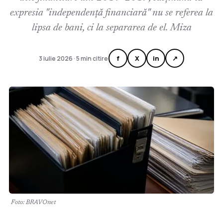
expresia "independență financiară" nu se referea la
lipsa de bani, ci la separarea de el. Miza
f
X
in
↗
3 iulie 2026 · 5 min citire
Foto: BRAVOnet