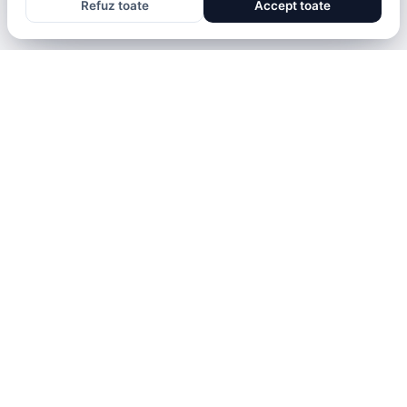
Refuz toate
Accept toate
DENISA ENACHE
· ACUM 6 LUNI
[psk_ad 970x250]
BRAVONET
Showbiz, vedete si tot ce misca in lumea mondena
CATEGORII
BRAVONET
Stiri
Cookies
Showbiz
Publicitate
Publicitate
Politica De Confidentialitate
Lifestyle
Home
Health & Beauty
Termeni și Condiții