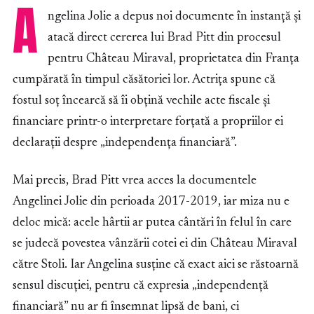
A
ngelina Jolie a depus noi documente în instanță și
atacă direct cererea lui Brad Pitt din procesul
pentru Château Miraval, proprietatea din Franța
cumpărată în timpul căsătoriei lor. Actrița spune că
fostul soț încearcă să îi obțină vechile acte fiscale și
financiare printr-o interpretare forțată a propriilor ei
declarații despre „independența financiară”.
Mai precis, Brad Pitt vrea acces la documentele
Angelinei Jolie din perioada 2017-2019, iar miza nu e
deloc mică: acele hârtii ar putea cântări în felul în care
se judecă povestea vânzării cotei ei din Château Miraval
către Stoli. Iar Angelina susține că exact aici se răstoarnă
sensul discuției, pentru că expresia „independență
financiară” nu ar fi însemnat lipsă de bani, ci