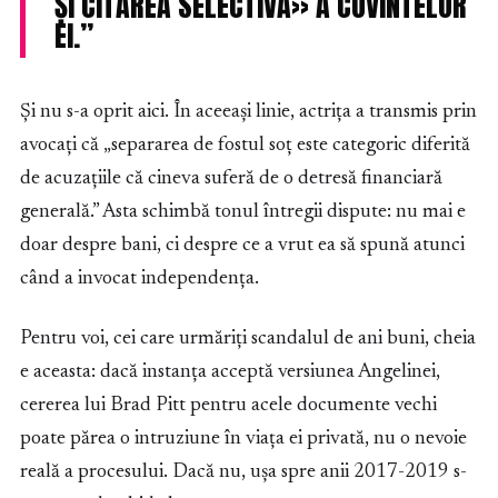
ȘI CITAREA SELECTIVĂ» A CUVINTELOR
EI.”
Și nu s-a oprit aici. În aceeași linie, actrița a transmis prin
avocați că „separarea de fostul soț este categoric diferită
de acuzațiile că cineva suferă de o detresă financiară
generală.” Asta schimbă tonul întregii dispute: nu mai e
doar despre bani, ci despre ce a vrut ea să spună atunci
când a invocat independența.
Pentru voi, cei care urmăriți scandalul de ani buni, cheia
e aceasta: dacă instanța acceptă versiunea Angelinei,
cererea lui Brad Pitt pentru acele documente vechi
poate părea o intruziune în viața ei privată, nu o nevoie
reală a procesului. Dacă nu, ușa spre anii 2017-2019 s-