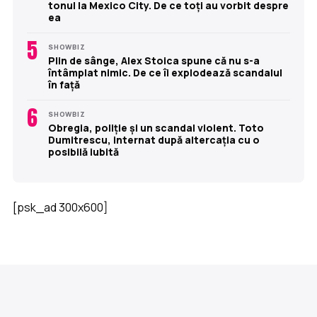
tonul la Mexico City. De ce toți au vorbit despre
ea
5
SHOWBIZ
Plin de sânge, Alex Stoica spune că nu s-a
întâmplat nimic. De ce îi explodează scandalul
în față
6
SHOWBIZ
Obregia, poliție și un scandal violent. Toto
Dumitrescu, internat după altercația cu o
posibilă iubită
[psk_ad 300x600]