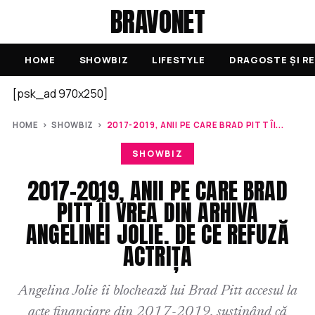
BRAVONET
HOME
SHOWBIZ
LIFESTYLE
DRAGOSTE ȘI RE
[psk_ad 970x250]
HOME
›
SHOWBIZ
›
2017-2019, ANII PE CARE BRAD PITT ÎI...
SHOWBIZ
2017-2019, ANII PE CARE BRAD
PITT ÎI VREA DIN ARHIVA
ANGELINEI JOLIE. DE CE REFUZĂ
ACTRIȚA
Angelina Jolie îi blochează lui Brad Pitt accesul la
acte financiare din 2017-2019, susținând că