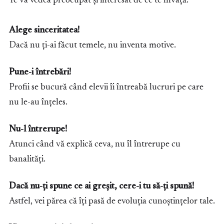
Te va vedea preocupat și interesat de ce te învață.
Alege sinceritatea!
Dacă nu ți-ai făcut temele, nu inventa motive.
Pune-i întrebări!
Profii se bucură când elevii îi întreabă lucruri pe care
nu le-au înțeles.
Nu-l întrerupe!
Atunci când vă explică ceva, nu îl întrerupe cu
banalități.
Dacă nu-ți spune ce ai greșit, cere-i tu să-ți spună!
Astfel, vei părea că îți pasă de evoluția cunoștințelor tale.