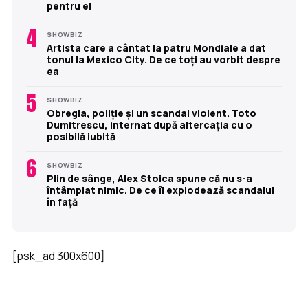
pentru el
4
SHOWBIZ
Artista care a cântat la patru Mondiale a dat
tonul la Mexico City. De ce toți au vorbit despre
ea
5
SHOWBIZ
Obregia, poliție și un scandal violent. Toto
Dumitrescu, internat după altercația cu o
posibilă iubită
6
SHOWBIZ
Plin de sânge, Alex Stoica spune că nu s-a
întâmplat nimic. De ce îi explodează scandalul
în față
[psk_ad 300x600]