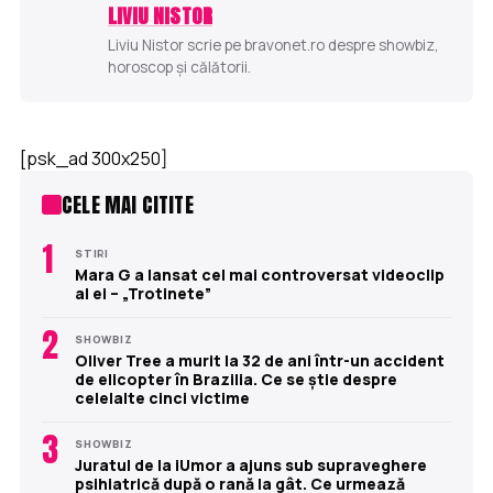
LIVIU NISTOR
Liviu Nistor scrie pe bravonet.ro despre showbiz,
horoscop și călătorii.
[psk_ad 300x250]
CELE MAI CITITE
1
STIRI
Mara G a lansat cel mai controversat videoclip
al ei – „Trotinete”
2
SHOWBIZ
Oliver Tree a murit la 32 de ani într-un accident
de elicopter în Brazilia. Ce se știe despre
celelalte cinci victime
3
SHOWBIZ
Juratul de la iUmor a ajuns sub supraveghere
psihiatrică după o rană la gât. Ce urmează