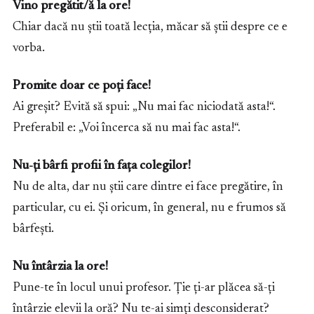
Vino pregătit/ă la ore!
Chiar dacă nu știi toată lecția, măcar să știi despre ce e
vorba.
Promite doar ce poți face!
Ai greșit? Evită să spui: „Nu mai fac niciodată asta!“.
Preferabil e: „Voi încerca să nu mai fac asta!“.
Nu-ți bârfi profii în fața colegilor!
Nu de alta, dar nu știi care dintre ei face pregătire, în
particular, cu ei. Și oricum, în general, nu e frumos să
bârfești.
Nu întârzia la ore!
Pune-te în locul unui profesor. Ție ți-ar plăcea să-ți
întârzie elevii la oră? Nu te-ai simți desconsiderat?