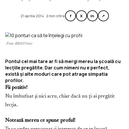
f
X
in
↗
21 aprilie 2014 · 2 min citire
Foto: BRAVOnet
Pontul cel mai tare ar fi să mergi mereu la școală cu
lecțiile pregătite. Dar cum nimeni nu e perfect,
există și alte moduri care pot atrage simpatia
profilor.
Fii pozitiv!
Nu îmbufnat și nici acru, chiar dacă nu ți-ai pregătit
lecția.
Notează mereu ce spune proful!