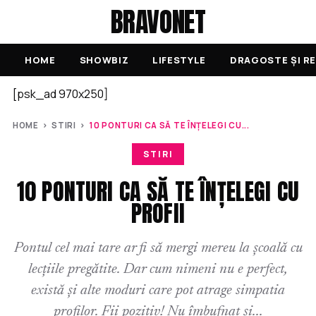
BRAVONET
HOME
SHOWBIZ
LIFESTYLE
DRAGOSTE ȘI RE
[psk_ad 970x250]
HOME
›
STIRI
›
10 PONTURI CA SĂ TE ÎNȚELEGI CU...
STIRI
10 PONTURI CA SĂ TE ÎNȚELEGI CU
PROFII
Pontul cel mai tare ar fi să mergi mereu la școală cu
lecțiile pregătite. Dar cum nimeni nu e perfect,
există și alte moduri care pot atrage simpatia
profilor. Fii pozitiv! Nu îmbufnat și...